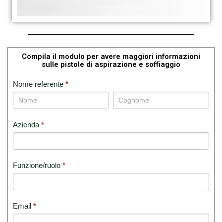
Compila il modulo per avere maggiori informazioni
sulle pistole di aspirazione e soffiaggio
RICHIESTA
Nome referente
*
PER
Nome
Nome
referente
referente
PISTOLE
DI
Azienda
*
ASPIRAZIONE
E
SOFFIAGGIO
Funzione/ruolo
*
Email
*