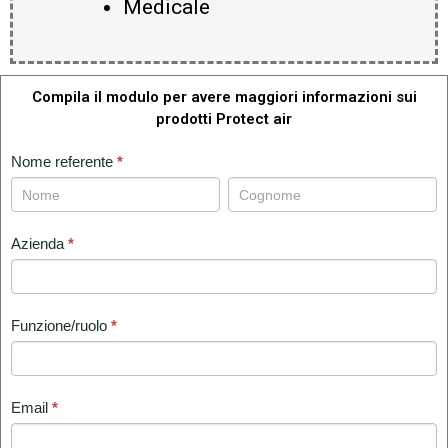
Medicale
Compila il modulo per avere maggiori informazioni sui
prodotti Protect air
RICHIESTA
Nome referente
*
SUI
Nome
Nome
referente
referente
PRODOTTI
PROTECT
Azienda
*
AIR
Funzione/ruolo
*
Email
*