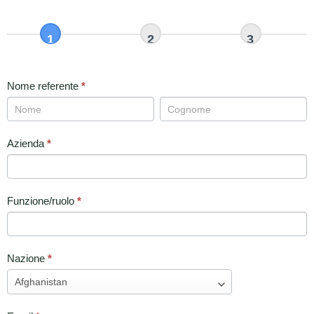
RICHIESTE
TECNICA
CILINDRI
SPECIALI
Nome referente
*
Nome
Nome
referente
referente
Azienda
*
Funzione/ruolo
*
Nazione
*